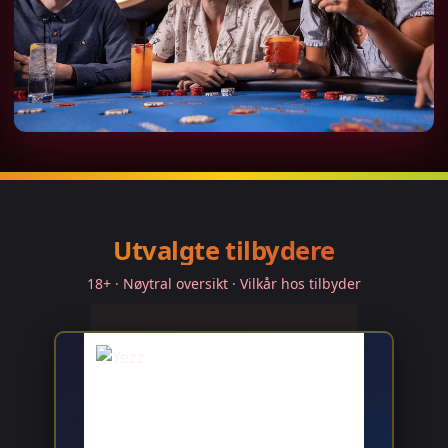
Utvalgte tilbydere
18+ · Nøytral oversikt · Vilkår hos tilbyder