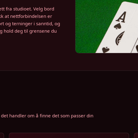
tt fra studioet. Velg bord
k at nettforbindelsen er
rt og terninger i sanntid, og
 og hold deg til grensene du
— det handler om å finne det som passer din