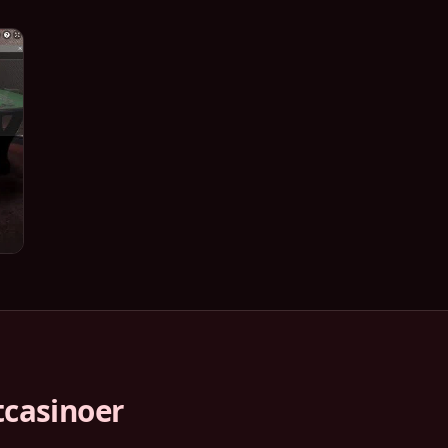
tcasinoer