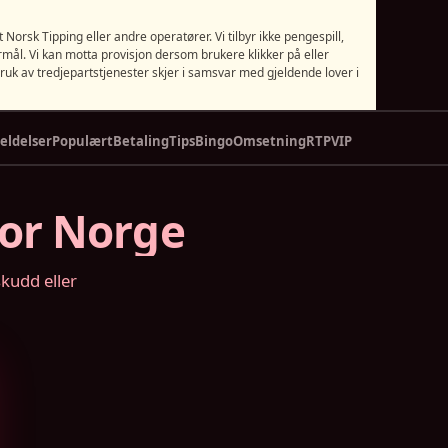
 Norsk Tipping eller andre operatører. Vi tilbyr ikke pengespill,
mål. Vi kan motta provisjon dersom brukere klikker på eller
 bruk av tredjepartstjenester skjer i samsvar med gjeldende lover i
ldelser
Populært
Betaling
Tips
Bingo
Omsetning
RTP
VIP
for Norge
skudd eller