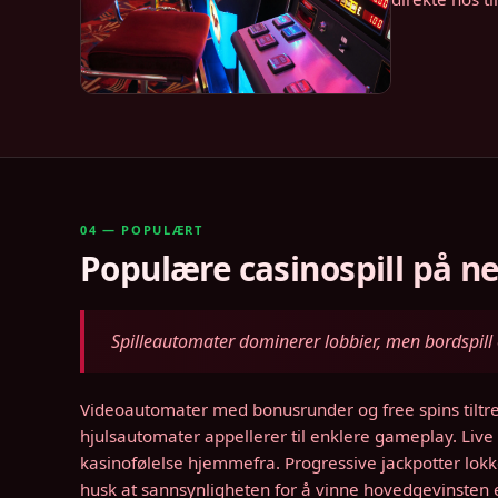
04 — POPULÆRT
Populære casinospill på ne
Spilleautomater dominerer lobbier, men bordspill o
Videoautomater med bonusrunder og free spins tiltrekk
hjulsautomater appellerer til enklere gameplay. Live b
kasinofølelse hjemmefra. Progressive jackpotter l
husk at sannsynligheten for å vinne hovedgevinsten e