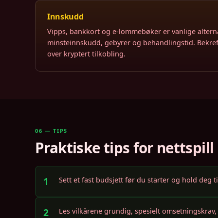
Innskudd
Vipps, bankkort og e-lommebøker er vanlige alterna
minsteinnskudd, gebyrer og behandlingstid. Bekreft
over kryptert tilkobling.
06 — TIPS
Praktiske tips for nettspill
1
Sett et fast budsjett før du starter og hold deg t
2
Les vilkårene grundig, spesielt omsetningskrav, t