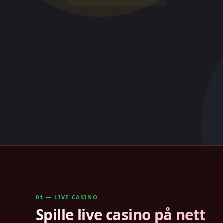
01 — LIVE CASINO
Spille live casino på nett